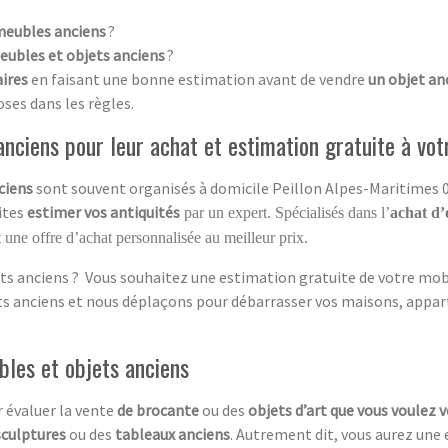
meubles anciens
?
eubles et objets anciens
?
aires
en faisant une bonne estimation avant de vendre
un objet an
oses dans les règles.
nciens pour leur achat et estimation gratuite à vot
ciens
sont souvent organisés à domicile Peillon Alpes-Maritimes 06
aites
estimer vos antiquités
par un expert. Spécialisés dans l’
achat d’
 une offre d’achat personnalisée au meilleur prix.
ts anciens ? Vous souhaitez une estimation gratuite de votre mobil
ets anciens et nous déplaçons pour débarrasser vos maisons, appar
bles et objets anciens
 évaluer la vente
de brocante
ou des
objets d’art que vous voulez 
sculptures
ou des
tableaux anciens
. Autrement dit, vous aurez une 