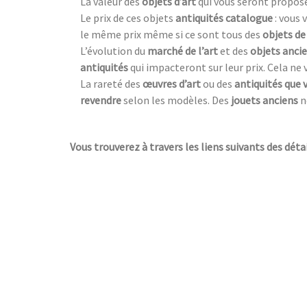
La valeur des
objets d’art
qui vous seront proposé
Le prix de ces objets
antiquités catalogue
: vous
le même prix même si ce sont tous des
objets de
L’évolution du
marché de l’art
et des
objets anci
antiquités
qui impacteront sur leur prix. Cela ne
La rareté des
œuvres d’art
ou des
antiquités que 
revendre
selon les modèles. Des
jouets anciens
n
Vous trouverez à travers les liens suivants des détai