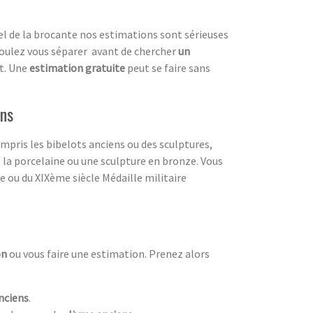
el de la brocante nos estimations sont sérieuses
oulez vous séparer avant de chercher
un
nt. Une
estimation gratuite
peut se faire sans
ens
compris les bibelots anciens ou des sculptures,
la porcelaine ou une sculpture en bronze. Vous
e ou du XIXème siècle Médaille militaire
on
ou vous faire une estimation. Prenez alors
nciens
.