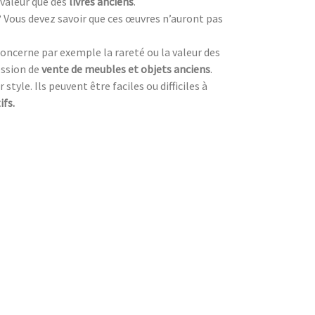
valeur que des
livres anciens
.
? Vous devez savoir que ces œuvres n’auront pas
oncerne par exemple la rareté ou la valeur des
ession de
vente de meubles et objets anciens
.
style. Ils peuvent être faciles ou difficiles à
ifs.