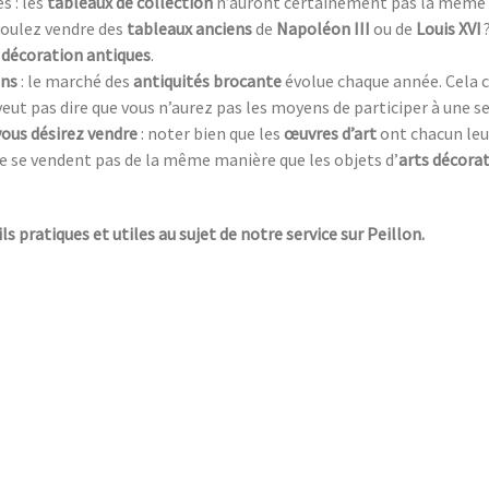
s : les
tableaux de collection
n’auront certainement pas la même 
 voulez vendre des
tableaux anciens
de
Napoléon III
ou de
Louis XVI
 décoration antiques
.
ens
: le marché des
antiquités brocante
évolue chaque année. Cela c
 veut pas dire que vous n’aurez pas les moyens de participer à une s
vous désirez vendre
: noter bien que les
œuvres d’art
ont chacun leur 
e se vendent pas de la même manière que les objets d’
arts décorat
ls pratiques et utiles au sujet de notre service sur Peillon.