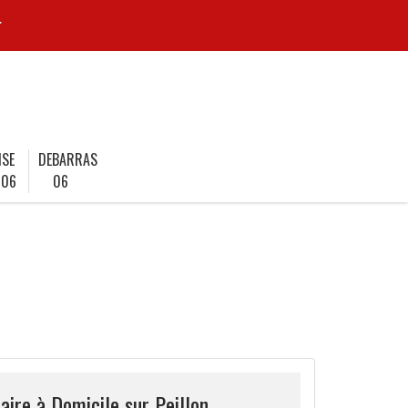
r
ISE
DEBARRAS
 06
06
aire à Domicile sur Peillon