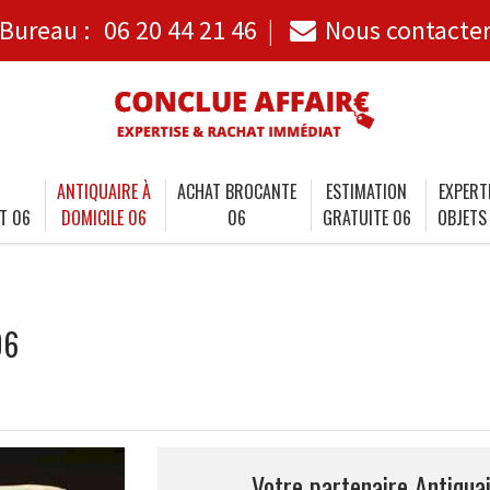
Bureau :
06 20 44 21 46
Nous contacte
ANTIQUAIRE À
ACHAT BROCANTE
ESTIMATION
EXPERT
T 06
DOMICILE 06
06
GRATUITE 06
OBJETS
06
Votre partenaire Antiquai