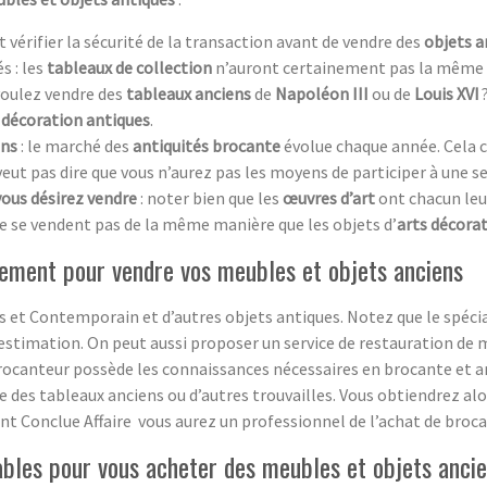
aut vérifier la sécurité de la transaction avant de vendre des
objets a
s : les
tableaux de collection
n’auront certainement pas la même 
 voulez vendre des
tableaux anciens
de
Napoléon III
ou de
Louis XVI
 décoration antiques
.
ens
: le marché des
antiquités brocante
évolue chaque année. Cela c
 veut pas dire que vous n’aurez pas les moyens de participer à une s
vous désirez vendre
: noter bien que les
œuvres d’art
ont chacun leur 
e se vendent pas de la même manière que les objets d’
arts décorat
ement pour vendre vos meubles et objets anciens
 et Contemporain et d’autres objets antiques. Notez que le spécia
estimation. On peut aussi proposer un service de restauration de m
rocanteur possède les connaissances nécessaires en brocante et ant
ge des tableaux anciens ou d’autres trouvailles. Vous obtiendrez a
sant Conclue Affaire vous aurez un professionnel de l’achat de broca
ables pour vous acheter des meubles et objets anci