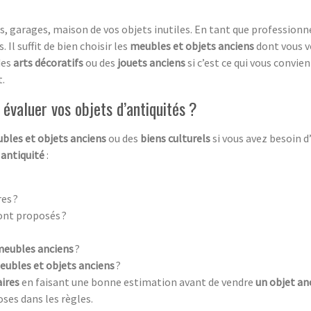
, garages, maison de vos objets inutiles. En tant que professionn
 Il suffit de bien choisir les
meubles et objets anciens
dont vous v
des
arts décoratifs
ou des
jouets anciens
si c’est ce qui vous convie
.
évaluer vos objets d’antiquités ?
bles et objets anciens
ou des
biens culturels
si vous avez besoin 
’
antiquité
:
es ?
ont proposés ?
meubles anciens
?
eubles et objets anciens
?
aires
en faisant une bonne estimation avant de vendre
un objet an
oses dans les règles.