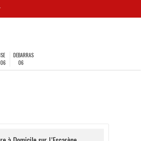
r
ISE
DEBARRAS
 06
06
re à Domicile sur L'Escarène