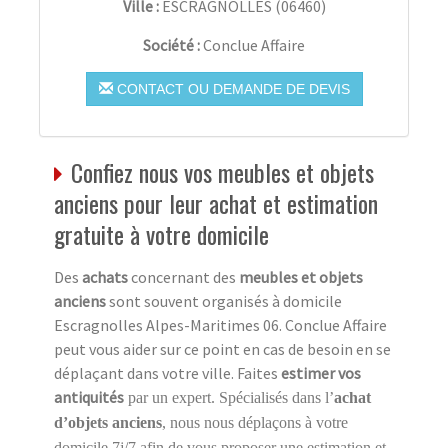
Ville :
ESCRAGNOLLES
(
06460
)
Société :
Conclue Affaire
CONTACT OU DEMANDE DE DEVIS
Confiez nous vos meubles et objets
anciens pour leur achat et estimation
gratuite à votre domicile
Des
achats
concernant des
meubles et objets
anciens
sont souvent organisés à domicile
Escragnolles Alpes-Maritimes 06. Conclue Affaire
peut vous aider sur ce point en cas de besoin en se
déplaçant dans votre ville. Faites
estimer vos
antiquités
par un expert. Spécialisés dans l’
achat
d’objets anciens
, nous nous déplaçons à votre
domicile 7j/7 afin de vous proposer une estimation et