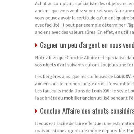
Achat au comptant spécialiste des objets anciens
anciens que vous voulez vendre et vous faire une 
vous pouvez avoir la certitude qu’un antiquaire b
avec facilité. Il peut par exemple déterminer l’â
anciens avec des valeurs sûres. En effet, en utili
Gagner un peu d'argent en nous vend
Notez bien que Conclue Affaire est spécialise d
vos
objets d’art
suivants qui ont toujours une fo
Les bergères ainsi que les coiffeuses de
Louis XV
:
ancien
sans le moindre angle droit. L’ensemble 
Les fauteuils médaillons de
Louis XVI
: le style
Lou
la sobriété du
mobilier ancien
utilisé pendant l’é
Conclue Affaire des atouts considér
Il vous est facile de faire effectuer une estimati
mais aussi une argenterie même dépareillée. Par