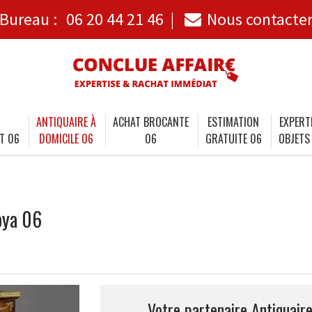
Bureau :
06 20 44 21 46
Nous contacte
ANTIQUAIRE À
ACHAT BROCANTE
ESTIMATION
EXPERT
T 06
DOMICILE 06
06
GRATUITE 06
OBJETS
oya 06
Votre partenaire Antiquaire