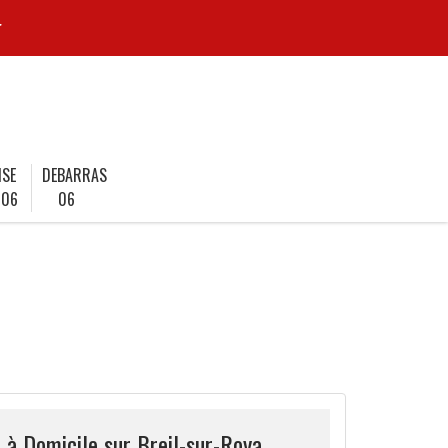
r
ISE
DEBARRAS
 06
06
 à Domicile sur Breil-sur-Roya