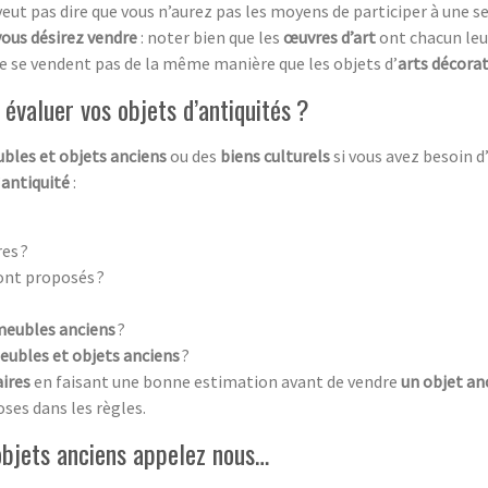
 veut pas dire que vous n’aurez pas les moyens de participer à une s
vous désirez vendre
: noter bien que les
œuvres d’art
ont chacun leur 
e se vendent pas de la même manière que les objets d’
arts décorat
évaluer vos objets d’antiquités ?
bles et objets anciens
ou des
biens culturels
si vous avez besoin 
’
antiquité
:
es ?
ont proposés ?
meubles anciens
?
eubles et objets anciens
?
aires
en faisant une bonne estimation avant de vendre
un objet an
oses dans les règles.
objets anciens appelez nous…