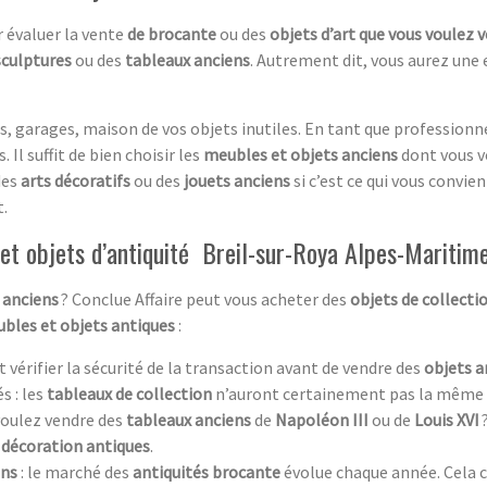
 évaluer la vente
de brocante
ou des
objets d’art que vous voulez 
sculptures
ou des
tableaux anciens
. Autrement dit, vous aurez une 
, garages, maison de vos objets inutiles. En tant que professionn
 Il suffit de bien choisir les
meubles et objets anciens
dont vous v
des
arts décoratifs
ou des
jouets anciens
si c’est ce qui vous convie
.
et objets d’antiquité Breil-sur-Roya Alpes-Maritim
 anciens
? Conclue Affaire peut vous acheter des
objets de collecti
bles et objets antiques
:
aut vérifier la sécurité de la transaction avant de vendre des
objets a
s : les
tableaux de collection
n’auront certainement pas la même 
 voulez vendre des
tableaux anciens
de
Napoléon III
ou de
Louis XVI
 décoration antiques
.
ens
: le marché des
antiquités brocante
évolue chaque année. Cela c