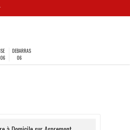
r
ISE
DEBARRAS
 06
06
ire à Domicile sur Aspremont