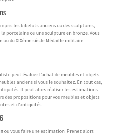
ens
compris les bibelots anciens ou des sculptures,
la porcelaine ou une sculpture en bronze. Vous
e ou du XIXème siècle Médaille militaire
liste peut évaluer l’achat de meubles et objets
eubles anciens si vous le souhaitez. En tout cas,
iquités. Il peut alors réaliser les estimations
lors des propositions pour vos meubles et objets
ntes et d’antiquités.
06
on
ou vous faire une estimation. Prenez alors