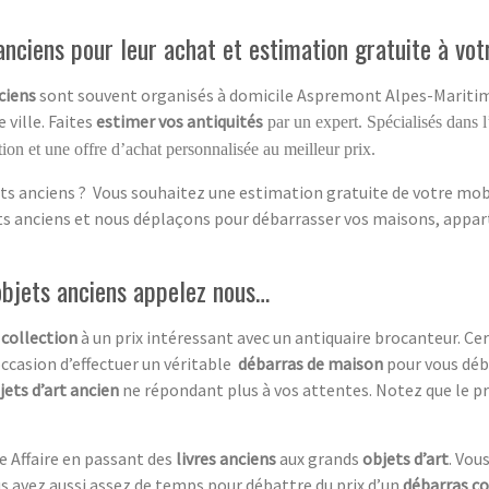
nciens pour leur achat et estimation gratuite à vot
ciens
sont souvent organisés à domicile Aspremont Alpes-Maritimes
 ville. Faites
estimer vos antiquités
par un expert. Spécialisés dans l
ion et une offre d’achat personnalisée au meilleur prix.
ts anciens ? Vous souhaitez une estimation gratuite de votre mobil
ets anciens et nous déplaçons pour débarrasser vos maisons, appar
objets anciens appelez nous…
 collection
à un prix intéressant avec un antiquaire brocanteur. C
occasion d’effectuer un véritable
débarras de maison
pour vous déb
jets d’art ancien
ne répondant plus à vos attentes. Notez que le pr
e Affaire en passant des
livres anciens
aux grands
objets d’art
. Vou
us avez aussi assez de temps pour débattre du prix d’un
débarras c