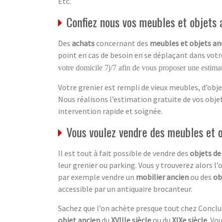
Etc.
Confiez nous vos meubles et objets a
Des
achats
concernant des
meubles et objets an
point en cas de besoin en se déplaçant dans votre
votre domicile 7j/7 afin de vous proposer une estimat
Votre grenier est rempli de vieux meubles, d’obje
Nous réalisons l’estimation gratuite de vos obj
intervention rapide et soignée.
Vous voulez vendre des meubles et 
Il est tout à fait possible de vendre des
objets de
leur grenier ou parking. Vous y trouverez alors l’
par exemple vendre un
mobilier ancien
ou des
ob
accessible par un antiquaire brocanteur.
Sachez que l’on achète presque tout chez Conclu
objet ancien
du
XVIIIe siècle
ou du
XIXe siècle
. Vo