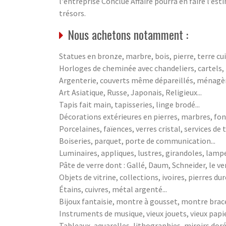
l'entreprise Conclue Affaire pourra en faire l’est
trésors.
Nous achetons notamment :
Statues en bronze, marbre, bois, pierre, terre cuit
Horloges de cheminée avec chandeliers, cartels
Argenterie, couverts même dépareillés, ménagères
Art Asiatique, Russe, Japonais, Religieux...
Tapis fait main, tapisseries, linge brodé...
Décorations extérieures en pierres, marbres, fonte
Porcelaines, faïences, verres cristal, services de t
Boiseries, parquet, porte de communication...
Luminaires, appliques, lustres, girandoles, lampe
Pâte de verre dont : Gallé, Daum, Schneider, le ver
Objets de vitrine, collections, ivoires, pierres du
Étains, cuivres, métal argenté...
Bijoux fantaisie, montre à gousset, montre bracel
Instruments de musique, vieux jouets, vieux papiers
Tableaux, aquarelles, lithographies, miroirs doré