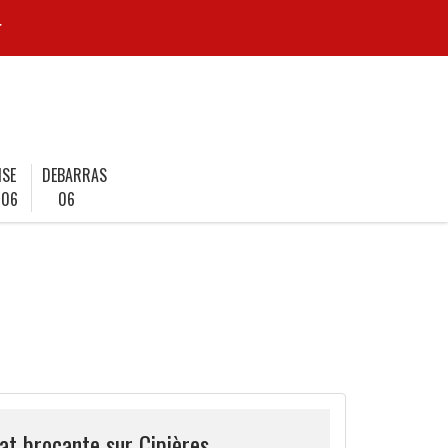
r
ISE
DEBARRAS
 06
06
at brocante sur Cipières