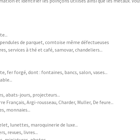
imation et identifier les poinçons utilisés ainsi que les métaux. Vo
e...
, pendules de parquet, comtoise même défectueuses
, services à thé et café, samovar, chandeliers...
, fer forgé, dont : fontaines, bancs, salon, vases...
able...
s, abats-jours, projecteurs...
re Français, Argi-rousseau, Charder, Muller, De feure...
res, monnaies...
et, lunettes, maroquinerie de luxe...
, revues, livres...
s, miniatures, photos...