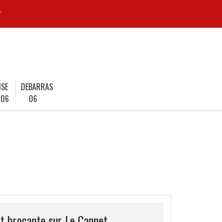
r
ISE
DEBARRAS
 06
06
t brocante sur Le Cannet