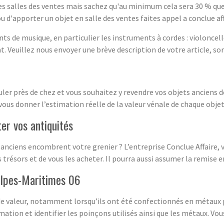
es salles des ventes mais sachez qu'au minimum cela sera 30 % que
ou d'apporter un objet en salle des ventes faites appel a conclue aff
nts de musique, en particulier les instruments à cordes : violoncell
 Veuillez nous envoyer une brève description de votre article, son 
uler près de chez et vous souhaitez y revendre vos objets anciens 
 vous donner l’estimation réelle de la valeur vénale de chaque objet
er vos antiquités
s anciens encombrent votre grenier ? L’entreprise Conclue Affaire,
 trésors et de vous les acheter. Il pourra aussi assumer la remise e
Alpes-Maritimes 06
 de valeur, notamment lorsqu’ils ont été confectionnés en métaux 
imation et identifier les poinçons utilisés ainsi que les métaux. Vo