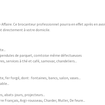
e Affaire. Ce brocanteur professionnel pourra en effet après en avoi
nt directement à votre domicile.
e...
, pendules de parquet, comtoise même défectueuses
, services à thé et café, samovar, chandeliers...
, fer forgé, dont : fontaines, bancs, salon, vases...
able...
s, abats-jours, projecteurs...
re Français, Argi-rousseau, Charder, Muller, De feure...