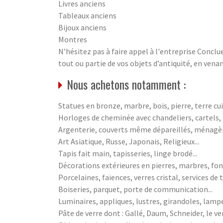
Livres anciens
Tableaux anciens
Bijoux anciens
Montres
N’hésitez pas à faire appel à l'entreprise Conclu
tout ou partie de vos objets d’antiquité, en vena
Nous achetons notamment :
Statues en bronze, marbre, bois, pierre, terre cuit
Horloges de cheminée avec chandeliers, cartels
Argenterie, couverts même dépareillés, ménagères
Art Asiatique, Russe, Japonais, Religieux...
Tapis fait main, tapisseries, linge brodé...
Décorations extérieures en pierres, marbres, fonte
Porcelaines, faïences, verres cristal, services de t
Boiseries, parquet, porte de communication...
Luminaires, appliques, lustres, girandoles, lampe
Pâte de verre dont : Gallé, Daum, Schneider, le ver