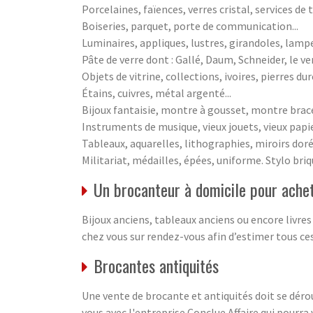
Porcelaines, faïences, verres cristal, services de t
Boiseries, parquet, porte de communication...
Luminaires, appliques, lustres, girandoles, lampe
Pâte de verre dont : Gallé, Daum, Schneider, le ver
Objets de vitrine, collections, ivoires, pierres du
Étains, cuivres, métal argenté...
Bijoux fantaisie, montre à gousset, montre bracel
Instruments de musique, vieux jouets, vieux papiers
Tableaux, aquarelles, lithographies, miroirs doré
Militariat, médailles, épées, uniforme. Stylo briqu
Un brocanteur à domicile pour achet
Bijoux anciens, tableaux anciens ou encore livre
chez vous sur rendez-vous afin d’estimer tous ces
Brocantes antiquités
Une vente de brocante et antiquités doit se déro
vous avec l'entreprise Conclue Affaire qui pourra