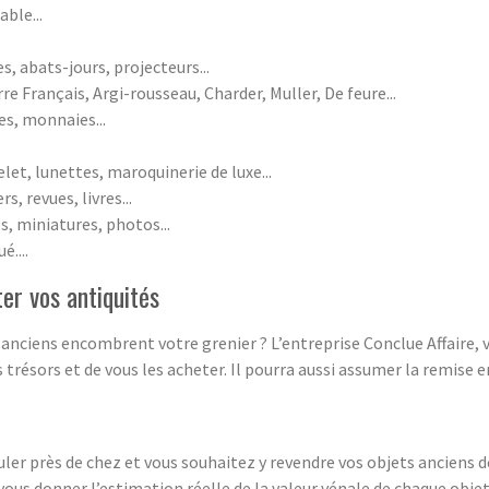
able...
s, abats-jours, projecteurs...
re Français, Argi-rousseau, Charder, Muller, De feure...
res, monnaies...
et, lunettes, maroquinerie de luxe...
, revues, livres...
s, miniatures, photos...
é....
er vos antiquités
s anciens encombrent votre grenier ? L’entreprise Conclue Affaire,
 trésors et de vous les acheter. Il pourra aussi assumer la remise e
uler près de chez et vous souhaitez y revendre vos objets anciens 
 vous donner l’estimation réelle de la valeur vénale de chaque objet