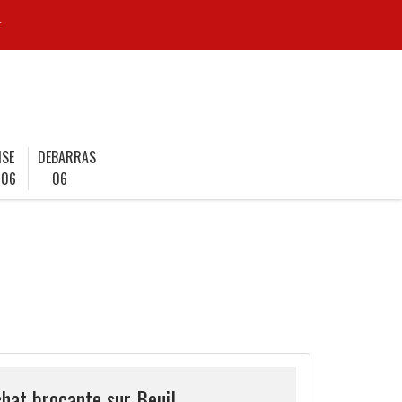
r
ISE
DEBARRAS
 06
06
hat brocante sur Beuil